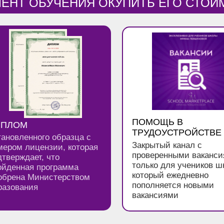
ЕНТ ОБУЧЕНИЯ ОКУПИТЬ ЕГО СТОИ
ПОМОЩЬ В
ИПЛОМ
ТРУДОУСТРОЙСТВЕ
тановленного образца с
Закрытый канал с
мером лицензии, которая
проверенными ваканс
дтверждает, что
только для учеников ш
ойденная программа
который ежедневно
обрена Министерством
пополняется новыми
разования
вакансиями