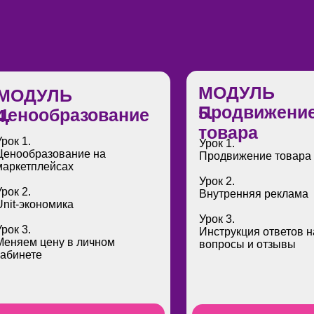
МОДУЛЬ
МОДУЛЬ
Продвижени
5.
Ценообразование
4.
товара
Урок 1.
Урок 1.
Ценообразование на
Продвижение товара
маркетплейсах
Урок 2.
Урок 2.
Внутренняя реклама
Unit-экономика
Урок 3.
Урок 3.
Инструкция ответов н
Меняем цену в личном
вопросы и отзывы
кабинете