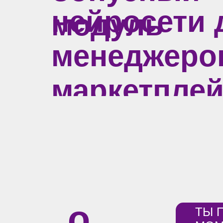
нейросети 
модуль
менеджеро
маркетпле
о
ТЫ 