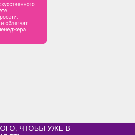
скусственного
ете
росети,
 и облегчат
 менеджера
ОГО, ЧТОБЫ УЖЕ В