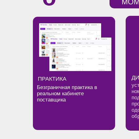
МОМ
курсе
Д
ПРАКТИКА
ус
Безграничная практика в
но
реальном кабинете
по
поставщика
пр
од
об