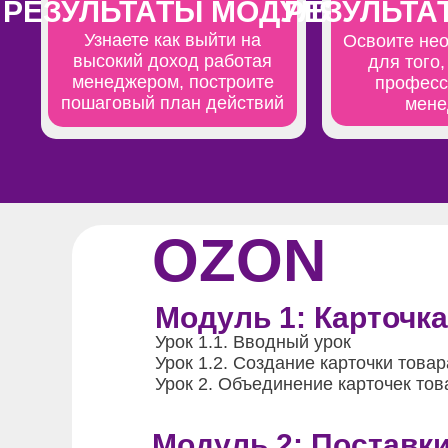
РЕЗУЛЬТАТЫ МОДУЛЯ
РЕЗУЛЬТА
Узнаете как выйти на
Освоите не
высокий доход работая
для того,
менеджером, построите
професс
пошаговый план действий
мене
OZON
Модуль 1: Карточка
Урок 1.1.
Вводный урок
Урок 1.2.
Создание карточки товар
Урок 2.
Объединение карточек тов
Модуль 2: Поставк