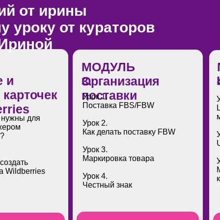
ий от ирины
у уроку от кураторов
 Ириной
МОДУЛЬ
 и
3.
Организация
 карточек
поставки
Урок 1.
Поставка FBS/FBW
rries
 нужны для
Урок 2.
жером
Как делать поставку FBW
в?
Урок 3.
Маркировка товара
 создать
а Wildberries
Урок 4.
Честный знак