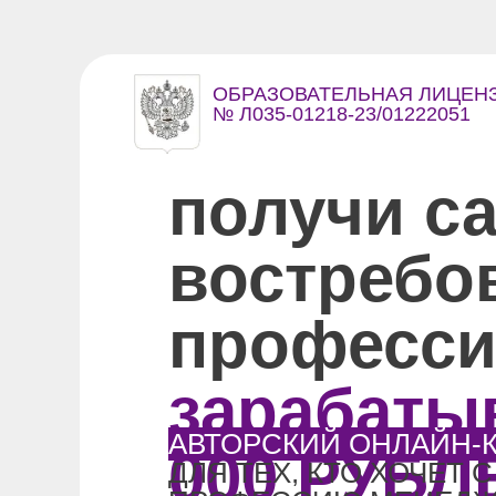
ОБРАЗОВАТЕЛЬНАЯ ЛИЦЕН
№ Л035-01218-23/01222051
получи с
востребо
професси
зарабатыв
АВТОРСКИЙ ОНЛАЙН-
000 РУБЛ
ДЛЯ ТЕХ, КТО ХОЧЕТ 