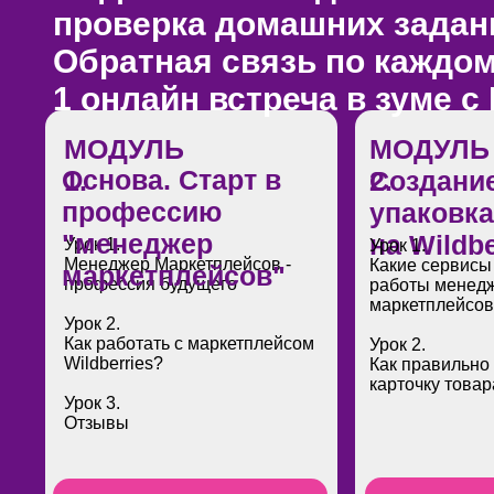
проверка домашних задан
Обратная связь по каждом
1 онлайн встреча в зуме с
МОДУЛЬ
МОДУЛЬ
Основа. Старт в
1.
2.
Создание
профессию
упаковка
"менеджер
на Wildbe
Урок 1.
Урок 1.
Менеджер Маркетплейсов -
Какие сервисы
маркетплейсов"
профессия будущего
работы менед
маркетплейсо
Урок 2.
Как работать с маркетплейсом
Урок 2.
Wildberries?
Как правильно
карточку товар
Урок 3.
Отзывы