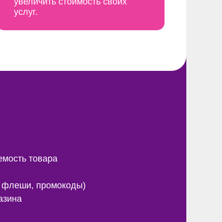
увеличить стоимость своих
услуг.
емость товара
и, флеши, промокоды)
азина