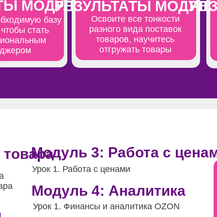
ТЫ МОДУЛЯ
РЕЗУЛЬТАТЫ МОДУЛ
РЕ
Освоите все тонкости
обходимую базу
разного вида поставок
 чтобы стать
товаров, научитесь
иональным
отгружать товары
джером
Модуль 3: Работа с цена
 товара
Урок 1. Работа с ценами
а
ара
Модуль 4: Аналитика
Урок 1. Финансы и аналитика OZON
и