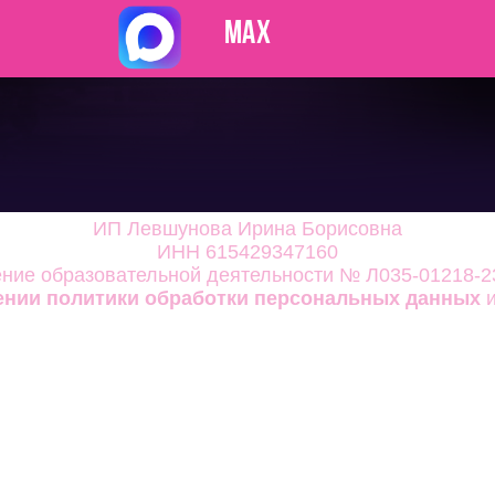
MAX
ИП Левшунова Ирина Борисовна
ИНН 615429347160
ние образовательной деятельности
№ Л035-01218-23
ении политики обработки
персональных данных