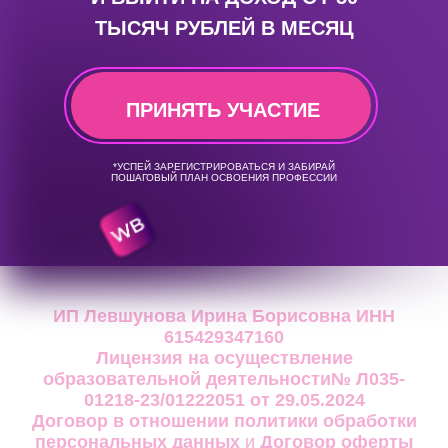
ТЫСЯЧ РУБЛЕЙ В МЕСЯЦ
ПРИНЯТЬ УЧАСТИЕ
*УСПЕЙ ЗАРЕГИСТРИРОВАТЬСЯ И ЗАБИРАЙ
ПОШАГОВЫЙ ПЛАН ОСВОЕНИЯ ПРОФЕССИИ
ИП Левшунова Ирина Борисовна ИНН
615429347160
Лицензия на осуществление
образовательной деятельности
№ Л035-
01218-23/01222051 от 29.05.2024
Договор в отношении политики обработки
персональных данных
и
Договор оферты