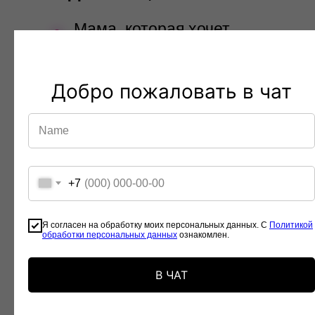
Мама, которая хочет
иметь финансовую
независимость и
проводить время с
Добро пожаловать в чат
детьми
Хотите перейти в
онлайн, обучиться
+7
самой
востребованной
Я согласен на обработку моих персональных данных. С
Политикой
обработки персональных данных
ознакомлен.
профессии
В ЧАТ
Работник в найме,
который хочет