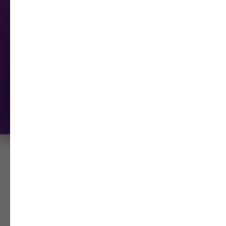
ПРИНЯТЬ УЧАСТИЕ
КАК СТАТЬ
МЕНЕДЖЕРОМ WILDBERRIES
И ВЫЙТИ НА ДОХОД ОТ 50
ТЫСЯЧ РУБЛЕЙ В МЕСЯЦ
*УСПЕЙ ЗАРЕГИСТРИРОВАТЬСЯ И ЗАБИРАЙ
ПОШАГОВЫЙ ПЛАН ОСВОЕНИЯ ПРОФЕССИИ
Email: schoolmarketplace.online@yandex.ru
ИП Левшунова Ирина Борисовна ИНН
615429347160
Лицензия на осуществление
образовательной деятельности
№ Л035-
01218-23/01222051 от 29.05.2024
Договор в отношении политики обработки
персональных данных
и
Договор оферты